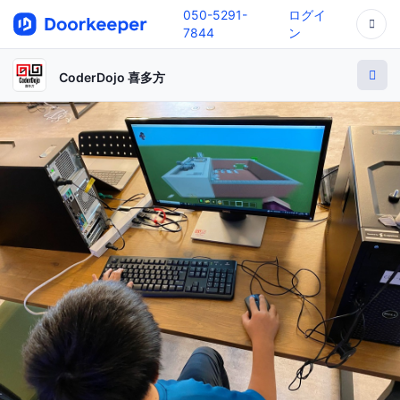
050-5291-
ログイ
7844
ン
CoderDojo 喜多方